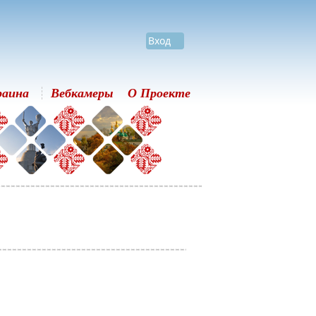
Вход
раина
Вебкамеры
О Проекте