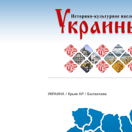
/
/
УКРАИНА
Крым АР
Балаклава