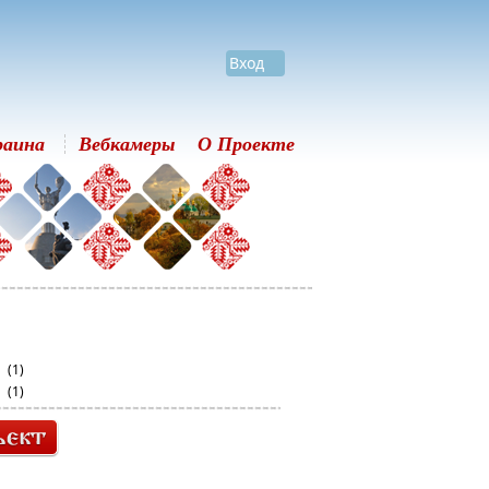
Вход
раина
Вебкамеры
О Проекте
(1)
(1)