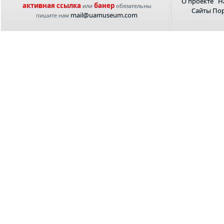
О проекте
Н
активная ссылка
банер
или
обязательны
Сайты По
mail@uamuseum.com
пишите нам