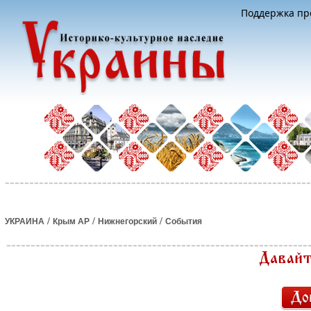
Поддержка про
/
/
/
УКРАИНА
Крым АР
Нижнегорский
События