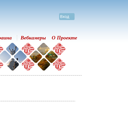
Вход
раина
Вебкамеры
О Проекте