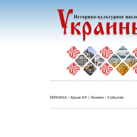
/
/
/
УКРАИНА
Крым АР
Ленино
События