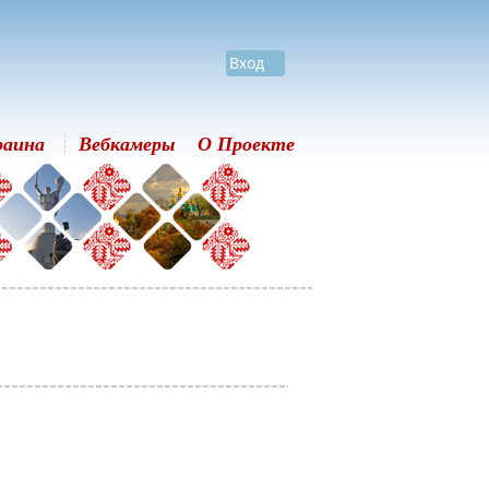
Вход
раина
Вебкамеры
О Проекте