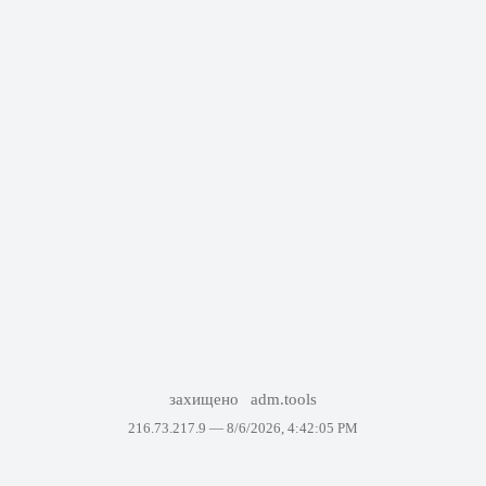
захищено
adm.tools
216.73.217.9 —
8/6/2026, 4:42:05 PM